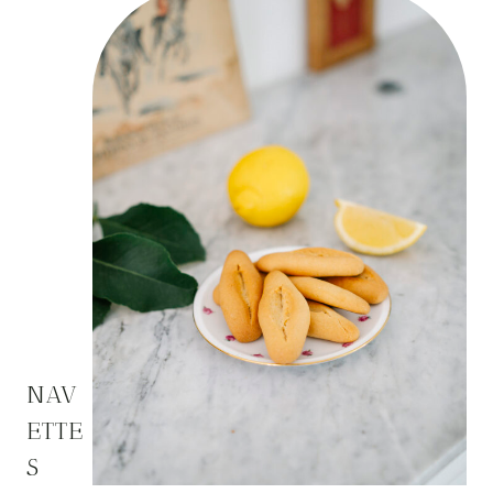
NAV
ETTE
S