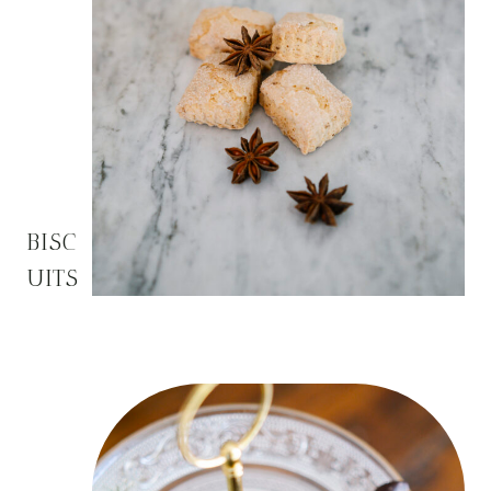
B
ISC
UITS