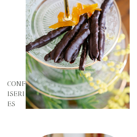
CONF
ISERI
ES